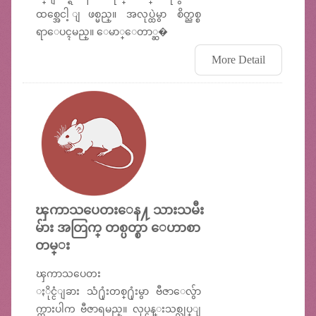
ထစ္အေငါ့ ျဖစ္မည္။ အလုပ္ထဲမွာ စိတ္ညစ္စ
ရာေပၚမည္။ ေမာ္ေတာ္ဆ�
More Detail
ၾကာသပေတးေန႔ သားသမီး
မ်ား အတြက္ တစ္ပတ္စာ ေဟာစာ
တမ္း
ၾကာသပေတး
ႏိုင္ငံျခား သံ႐ုံးတစ္႐ုံးမွာ ဗီဇာေလွ်ာ
က္ထားပါက ဗီဇာရမည္။ လုပ္ငန္းသစ္လုပ္ျ