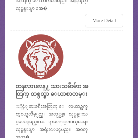
အတြက္ ေသာကမ်ားမည္။ အႏုပညာ
လုပ္ငန္းမွာ အေ�
More Detail
တနလာၤေန႔ သားသမီးမ်ား အ
တြက္ တစ္ပတ္စာ ေဟာစာတမ္း
ႏိုင္ငံျခားခရီးအတြက္ ေလယာဥ္လက္မွ
တ္ဝယ္ရလိမ့္မည္။ အလုပ္သစ္၊ လုပ္ငန္းသ
စ္ေပၚမည္။ ေရႊေရာင္းဝယ္ေရး
လုပ္ငန္းမွာ အရံႈးေပၚမည္။ အဝတ္
အထ�