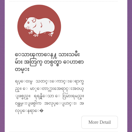
ေသာၾကာေန႔ သားသမီး
မ်ား အတြက္ တစ္ပတ္စာ ေဟာစာ
တမ္း
ရပ္ေဝးမွ သတင္းေကာင္းေရာက္မ
ည္။ ေမာ္ေတာ္ကားအေရာင္းအဝယ္
ျဖစ္မည္။ ရရန္ရွိေသာ ေငြမ်ားရမည္။
ဝန္ထမ္းျဖစ္ပါက အလုပ္ေျပာင္း၊ အ
လုပ္ေနရာေ�
More Detail