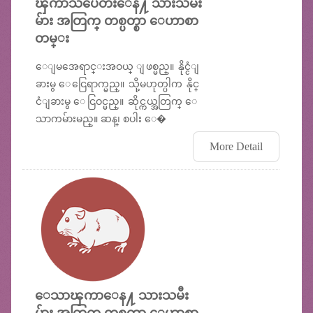
ၾကာသပေတးေန႔ သားသမီး
မ်ား အတြက္ တစ္ပတ္စာ ေဟာစာ
တမ္း
ေျမအေရာင္းအဝယ္ ျဖစ္မည္။ နိုင္ငံျ
ခားမွ ေငြေရာက္မည္။ သို့မဟုတ္ပါက နိုင္
ငံျခားမွ ေငြဝင္မည္။ ဆိုင္ကယ္အတြက္ ေ
သာကမ်ားမည္။ ဆန္၊ စပါး ေ�
More Detail
ေသာၾကာေန႔ သားသမီး