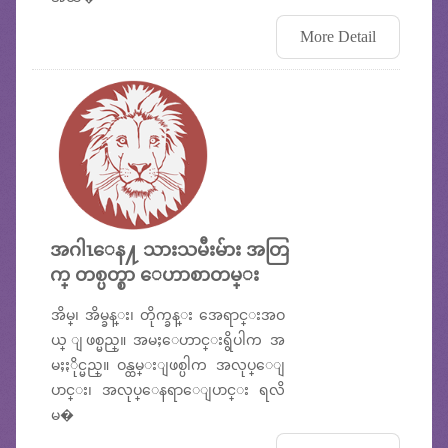
More Detail
အဂါၤေန႔ သားသမီးမ်ား အတြ
က္ တစ္ပတ္စာ ေဟာစာတမ္း
အိမ္၊ အိမ္ခန္း၊ တိုက္ခန္း အေရာင္းအဝ
ယ္ ျဖစ္မည္။ အမႈေဟာင္းရွိပါက အ
မႈႏိုင္မည္။ ဝန္ထမ္းျဖစ္ပါက အလုပ္ေျ
ပာင္း၊ အလုပ္ေနရာေျပာင္း ရလိ
မ�