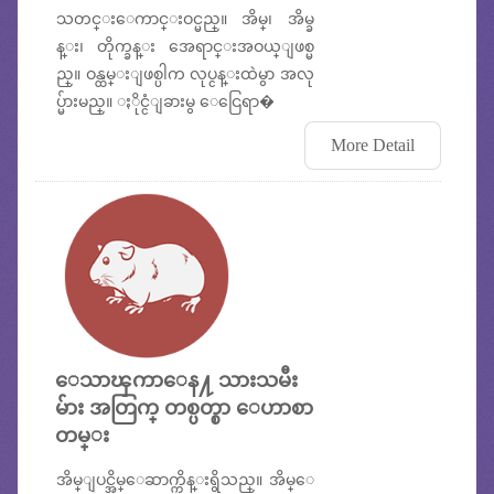
သတင္းေကာင္းဝင္မည္။ အိမ္၊ အိမ္ခ
န္း၊ တိုက္ခန္း အေရာင္းအဝယ္ျဖစ္မ
ည္။ ဝန္ထမ္းျဖစ္ပါက လုပ္ငန္းထဲမွာ အလု
ပ္မ်ားမည္။ ႏိုင္ငံျခားမွ ေငြေရာ�
More Detail
ေသာၾကာေန႔ သားသမီး
မ်ား အတြက္ တစ္ပတ္စာ ေဟာစာ
တမ္း
အိမ္ျပင္အိမ္ေဆာက္ကိန္းရွိသည္။ အိမ္ေ